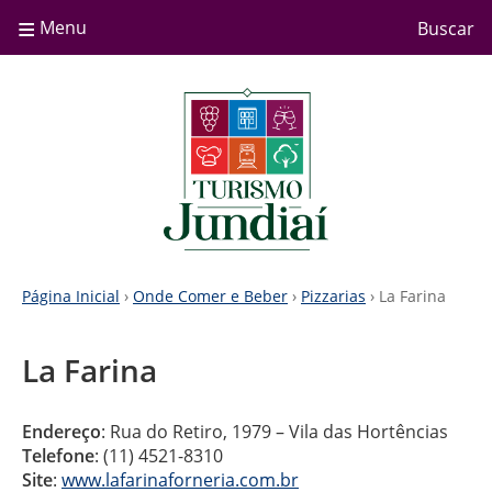
≡
Menu
Buscar
Página Inicial
›
Onde Comer e Beber
›
Pizzarias
› La Farina
La Farina
Endereço
: Rua do Retiro, 1979 – Vila das Hortências
Telefone
: (11) 4521-8310
Site
:
www.lafarinaforneria.com.br