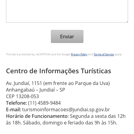
This site is protected by reCAPTCHA and the Google
Privacy Policy
and
Terms of Service
apply.
Centro de Informações Turísticas
Av. Jundiaí, 1151 (em frente ao Parque da Uva)
Anhangabaú – Jundiaí – SP
CEP 13208-053
Telefone:
(11) 4589-9484
E-mail:
turismoinformacoes@jundiai.sp.gov.br
Horário de Funcionamento
: Segunda a sexta das 12h
às 18h. Sábado, domingo e feriado das 9h às 15h.