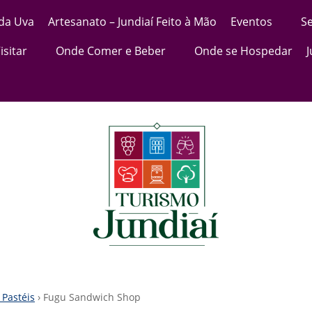
 da Uva
Artesanato – Jundiaí Feito à Mão
Eventos
Se
isitar
Onde Comer e Beber
Onde se Hospedar
Pastéis
› Fugu Sandwich Shop