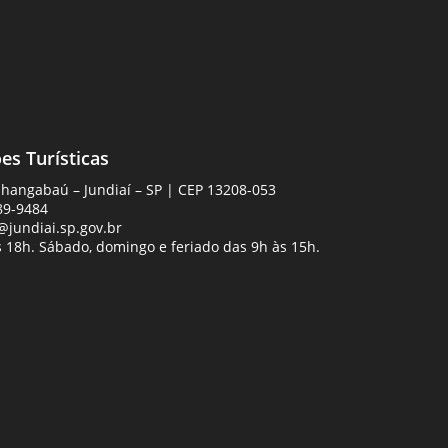
es Turísticas
Anhangabaú – Jundiaí – SP | CEP 13208-053
89-9484
jundiai.sp.gov.br
 18h. Sábado, domingo e feriado das 9h às 15h.