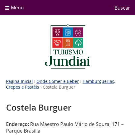
≡
Menu
Buscar
Página Inicial
›
Onde Comer e Beber
›
Hamburguerias,
Crepes e Pastéis
› Costela Burguer
Costela Burguer
Endereço:
Rua Maestro Paulo Mário de Souza, 171 –
Parque Brasília