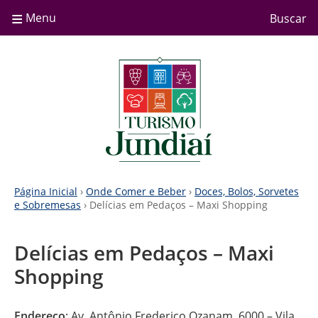
≡
Menu
Buscar
Página Inicial
›
Onde Comer e Beber
›
Doces, Bolos, Sorvetes
e Sobremesas
› Delícias em Pedaços – Maxi Shopping
Delícias em Pedaços – Maxi
Shopping
Endereço
: Av. Antônio Frederico Ozanam, 6000 – Vila