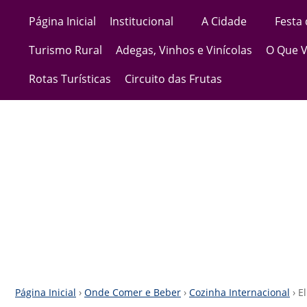
Página Inicial
Institucional
A Cidade
Festa
Turismo Rural
Adegas, Vinhos e Vinícolas
O Que V
Rotas Turísticas
Circuito das Frutas
Página Inicial
›
Onde Comer e Beber
›
Cozinha Internacional
› E