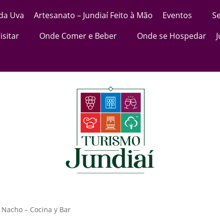
 da Uva
Artesanato – Jundiaí Feito à Mão
Eventos
Se
isitar
Onde Comer e Beber
Onde se Hospedar
l Nacho – Cocina y Bar