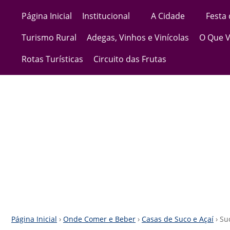
Página Inicial
Institucional
A Cidade
Festa
Turismo Rural
Adegas, Vinhos e Vinícolas
O Que V
Rotas Turísticas
Circuito das Frutas
Página Inicial
›
Onde Comer e Beber
›
Casas de Suco e Açaí
› Su