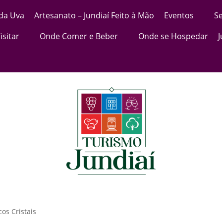
 da Uva
Artesanato – Jundiaí Feito à Mão
Eventos
Se
isitar
Onde Comer e Beber
Onde se Hospedar
cos Cristais