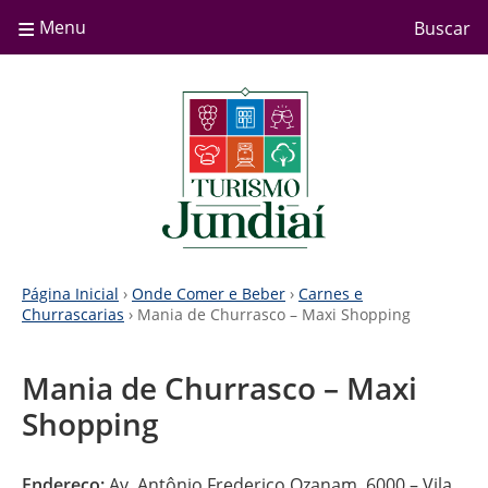
≡
Menu
Buscar
Página Inicial
›
Onde Comer e Beber
›
Carnes e
Churrascarias
› Mania de Churrasco – Maxi Shopping
Mania de Churrasco – Maxi
Shopping
Endereço:
Av. Antônio Frederico Ozanam, 6000 – Vila