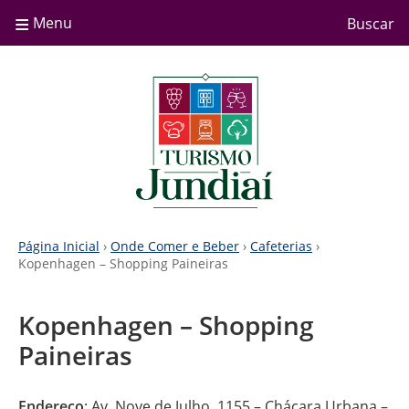
≡
Menu
Buscar
Página Inicial
›
Onde Comer e Beber
›
Cafeterias
›
Kopenhagen – Shopping Paineiras
Kopenhagen – Shopping
Paineiras
Endereço
: Av. Nove de Julho, 1155 – Chácara Urbana –