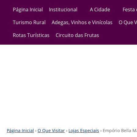
Página Inicial
Institucional
A Cidade
Festa
Turismo Rural
Adegas, Vinhos e Vinícolas
O Que V
Rotas Turísticas
Circuito das Frutas
Página Inicial
›
O Que Visitar
›
Lojas Especiais
› Empório Bella M