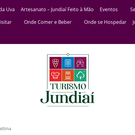
 da Uva
Artesanato – Jundiaí Feito à Mão
Eventos
Se
isitar
Onde Comer e Beber
Onde se Hospedar
attina