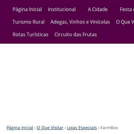
Página Inicial
Institucional
A Cidade
Festa
Turismo Rural
Adegas, Vinhos e Vinícolas
O Que V
Rotas Turísticas
Circuito das Frutas
Página Inicial
›
O Que Visitar
›
Lojas Especiais
› FarmBox