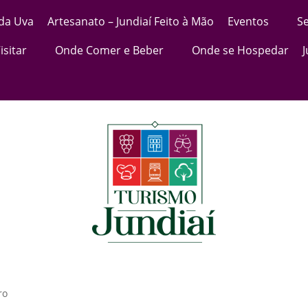
 da Uva
Artesanato – Jundiaí Feito à Mão
Eventos
Se
isitar
Onde Comer e Beber
Onde se Hospedar
ro