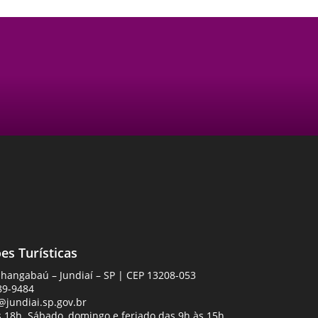
es Turísticas
Anhangabaú – Jundiaí – SP | CEP 13208-053
89-9484
jundiai.sp.gov.br
 18h. Sábado, domingo e feriado das 9h às 15h.