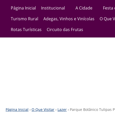
Página Inicial
Institucional
A Cidade
Festa
Turismo Rural
Adegas, Vinhos e Vinícolas
O Que V
Rotas Turísticas
Circuito das Frutas
Página Inicial
›
O Que Visitar
›
Lazer
› Parque Botânico Tulipas P