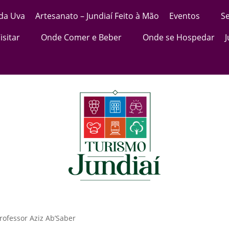
 da Uva
Artesanato – Jundiaí Feito à Mão
Eventos
Se
isitar
Onde Comer e Beber
Onde se Hospedar
rofessor Aziz Ab’Saber