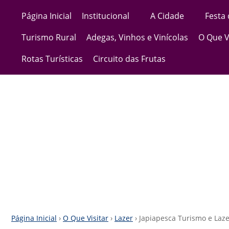
Página Inicial
Institucional
A Cidade
Festa
Turismo Rural
Adegas, Vinhos e Vinícolas
O Que V
Rotas Turísticas
Circuito das Frutas
Página Inicial
›
O Que Visitar
›
Lazer
› Japiapesca Turismo e Laz