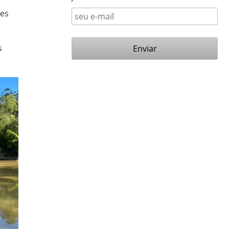
ões
s