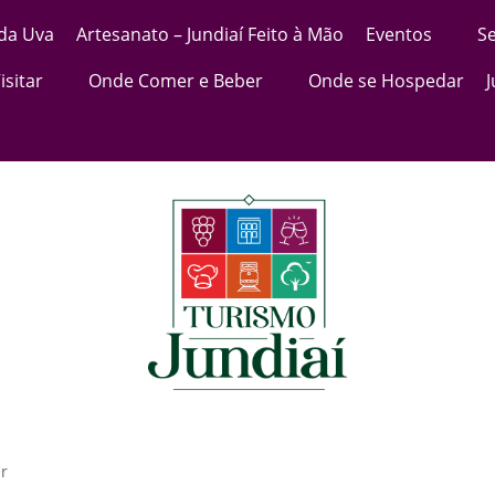
 da Uva
Artesanato – Jundiaí Feito à Mão
Eventos
Se
isitar
Onde Comer e Beber
Onde se Hospedar
er